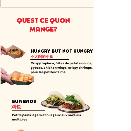
QUEST CE QUON
MANGE?
HUNGRY BUT NOT HUNGRY
不太餓的小食
Crispy tapioca, frites de patate douce,
gyozas, chicken wings, crispy shrimps,
pour les petites faims
GUA BAOS
刈包
Petits pains légers et nuageux aux saveurs
multiples