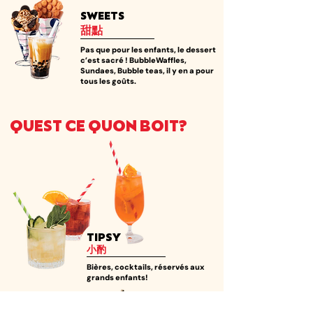
SWEETS
甜點
Pas que pour les enfants, le dessert
c’est sacré ! BubbleWaffles,
Sundaes, Bubble teas, il y en a pour
tous les goûts.
QUEST CE QUON BOIT?
TIPSY
小酌
Bières, cocktails, réservés aux
grands enfants!